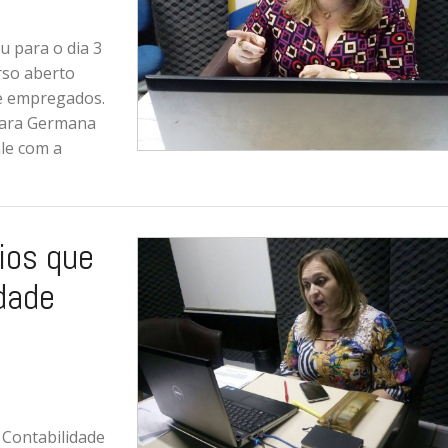
 para o dia 3
rso aberto
e empregados.
Clara Germana
ale com a
ios que
dade
 Contabilidade