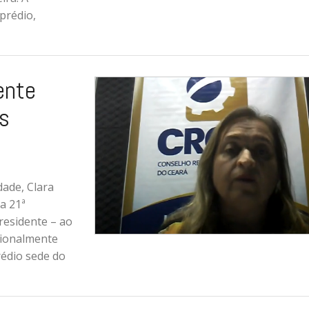
prédio,
ente
s
dade, Clara
 a 21ª
residente – ao
cionalmente
rédio sede do