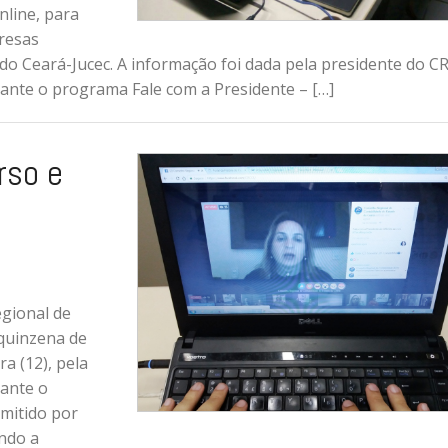
line, para
presas
do Ceará-Jucec. A informação foi dada pela presidente do C
rante o programa Fale com a Presidente – […]
rso e
egional de
 quinzena de
a (12), pela
ante o
smitido por
ndo a