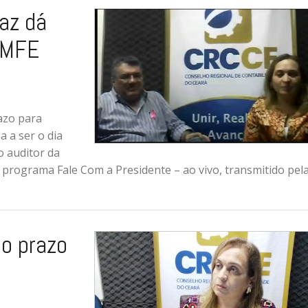
az dá
 MFE
azo para
a a ser o dia
o auditor da
 no programa Fale Com a Presidente – ao vivo, transmitido pel
o prazo