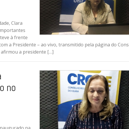
dade, Clara
importantes
teve à frente
 com a Presidente – ao vivo, transmitido pela página do Con
afirmou a presidente […]
a
o no
inaugurado na