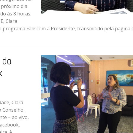
 próximo dia
do às 8 horas.
E, Clara
 o programa Fale com a Presidente, transmitido pela página 
 do
k
dade, Clara
o Conselho,
te – ao vivo,
Facebook,
ira. A