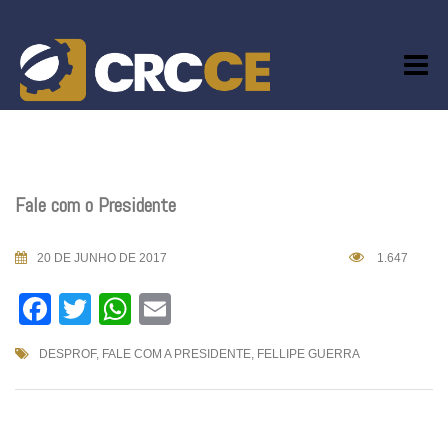
Skip
to
content
Fale com o Presidente
20 DE JUNHO DE 2017
1.647
Facebook
Twitter
WhatsApp
Email
DESPROF
,
FALE COM A PRESIDENTE
,
FELLIPE GUERRA