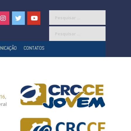
Pesquisar
por:
Pesquisar
por:
NICAÇÃO
CONTATOS
016
,
eral