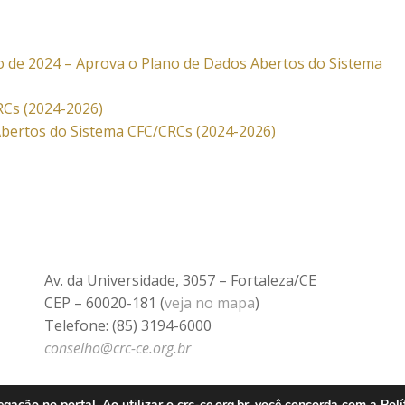
ro de 2024 – Aprova o Plano de Dados Abertos do Sistema
RCs (2024-2026)
Abertos do Sistema CFC/CRCs (2024-2026)
Av. da Universidade, 3057 – Fortaleza/CE
CEP – 60020-181 (
veja no mapa
)
Telefone: (85) 3194-6000
conselho@crc-ce.org.br
ação no portal. Ao utilizar o crc-ce.org.br, você concorda com a
Polí