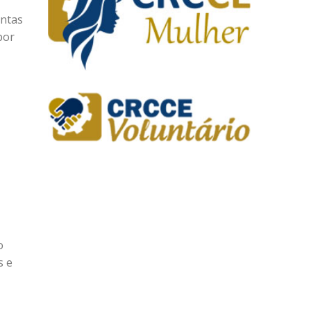
ontas
por
o
s e