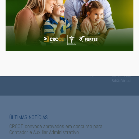
Atendimento
Anuidade
Senha do
Emitir
Exame de
virtual
2025
profissional
DECORE
Suficiência
Convênios
Denúncias
Ouvidoria
Serviços
Agendamento
On-
-
line
Atendimento
Balcão Virtual
ÚLTIMAS NOTÍCIAS
CRCCE convoca aprovados em concurso para
Contador e Auxiliar Administrativo