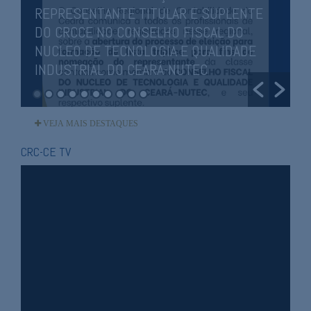
REPRESENTANTE TITULAR E SUPLENTE
DO CRCCE NO CONSELHO FISCAL DO
NUCLEO DE TECNOLOGIA E QUALIDADE
INDUSTRIAL DO CEARÁ-NUTEC
T
VEJA MAIS DESTAQUES
CRC-CE TV