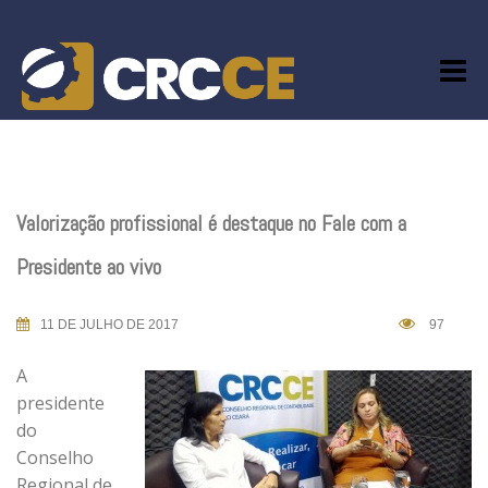
Skip
to
content
Valorização profissional é destaque no Fale com a
Presidente ao vivo
11 DE JULHO DE 2017
97
A
presidente
do
Conselho
Regional de