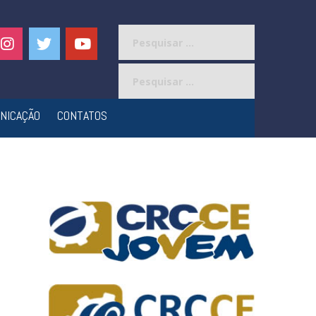
Pesquisar
por:
Pesquisar
por:
NICAÇÃO
CONTATOS