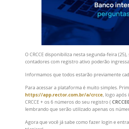
O CRCCE disponibiliza nesta segunda-feira (25),
contadores com registro ativo poderão ingressar
Informamos que todos estarão previamente cada
Para acessar a plataforma é muito simples. Primei
https://app.rector.com.br/a/crcce
, logo após 
CRCCE + os 6 números do seu registro (
CRCCE0
lembrando que serão utilizado apenas os númer
Agora que você já sabe como fazer login e entra