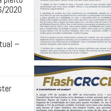
06/2020
tual –
ster