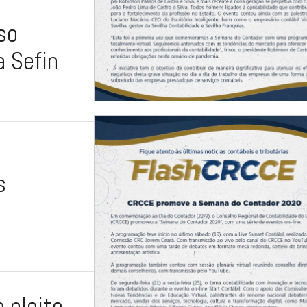
so
a Sefin
s
 pleito