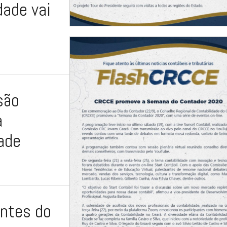
dade vai
são
a
dade
ntes do