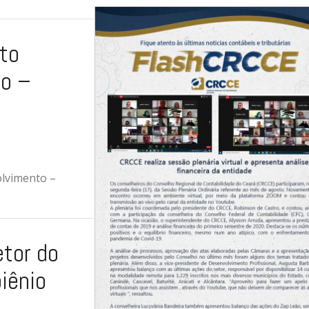
eto
o –
olvimento –
etor do
iênio