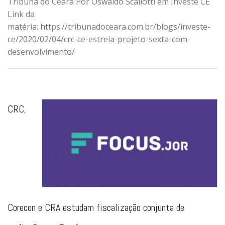
Tribuna do Ceará Por Oswaldo Scaliotti em Investe CE
Link da
matéria: https://tribunadoceara.com.br/blogs/investe-
ce/2020/02/04/crc-ce-estreia-projeto-sexta-com-
desenvolvimento/
CRC,
Corecon e CRA estudam fiscalização conjunta de