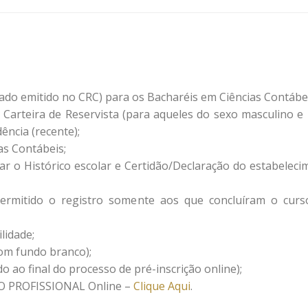
cado emitido no CRC) para os Bacharéis em Ciências Contábei
 Carteira de Reservista (para aqueles do sexo masculino e 
ência (recente);
as Contábeis;
r o Histórico escolar e Certidão/Declaração do estabeleci
ermitido o registro somente aos que concluíram o curs
lidade;
 com fundo branco);
 ao final do processo de pré-inscrição online);
 PROFISSIONAL Online –
Clique Aqui
.