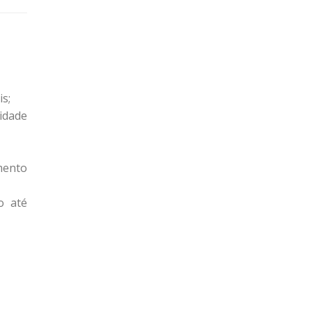
s;
idade
mento
o até