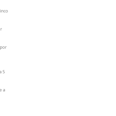
cinco
or
 por
a 5
e a