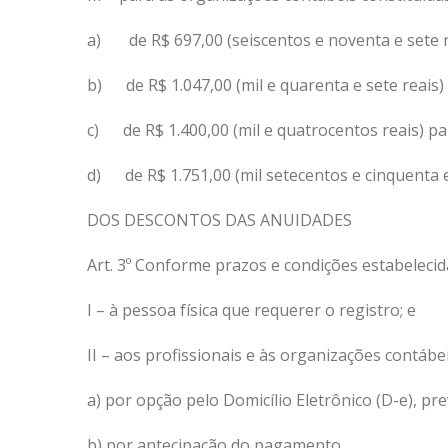
a)
de R$ 697,00 (
seiscentos e noventa e sete
r
b)
de R$
1.047,00
(mil e quarenta e sete reais)
c)
de R$
1.400,00
(
mil e quatrocentos
reais) p
d)
de R$
1.751,00
(
mil setecentos e cinquenta 
DOS DESCONTOS DAS ANUIDADES
Art. 3º Conforme prazos e condições estabeleci
I – à pessoa física que requerer o registro; e
II
– aos profissionais e às organizações contábei
a) por opção pelo Domicílio Eletrônico (D-e), pre
b) por antecipação do pagamento.