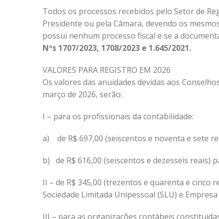
Todos os processos recebidos pelo Setor de Regi
Presidente ou pela Câmara, devendo os mesmos 
possui nenhum processo fiscal e se a document
Nºs 1707/2023, 1708/2023 e 1.645/2021.
VALORES PARA REGISTRO EM 2026
Os valores das anuidades devidas aos Conselhos
março de 2026, serão:
I – para os profissionais da contabilidade:
a)
de R$ 697,00 (
seiscentos e noventa e sete
re
b)
de
R$ 616,00 (
seiscentos
e dezesseis reais)
pa
II – de R$ 345,00 (trezentos e quarenta e cinco 
Sociedade Limitada Unipessoal (SLU) e Empresa 
III – para as organizações contábeis constituída