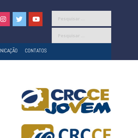
Pesquisar
por:
Pesquisar
por:
NICAÇÃO
CONTATOS