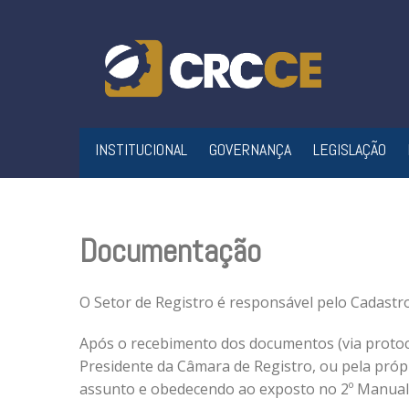
Skip
to
content
INSTITUCIONAL
GOVERNANÇA
LEGISLAÇÃO
Documentação
O Setor de Registro é responsável pelo Cadastro
Após o recebimento dos documentos (via protoco
Presidente da Câmara de Registro, ou pela próp
assunto e obedecendo ao exposto no 2º Manual 