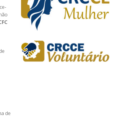
ce-
 não
CFC
de
ma de