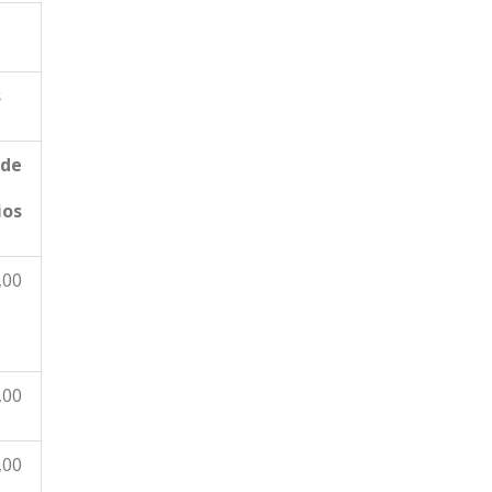
s
 de
ios
,00
,00
,00