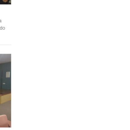
a
ndo