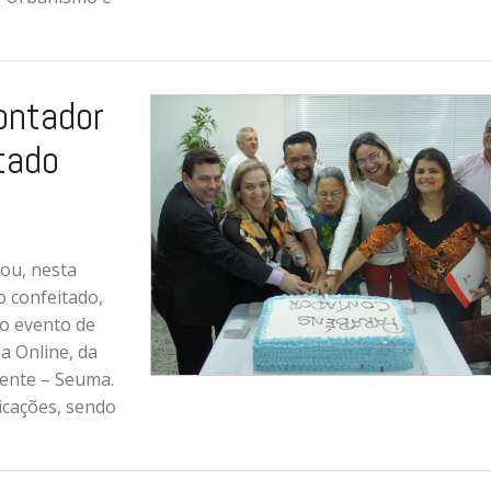
ontador
tado
ou, nesta
o confeitado,
ao evento de
a Online, da
ente – Seuma.
icações, sendo