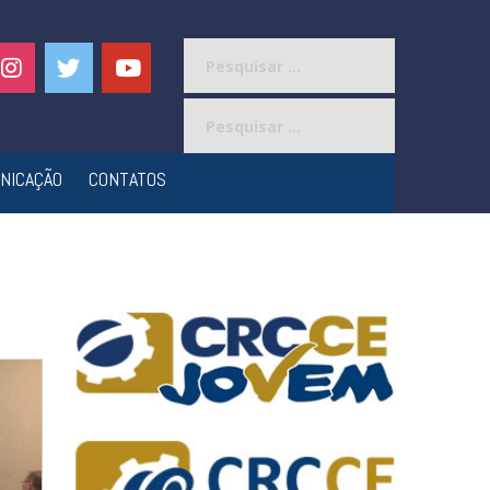
Pesquisar
por:
Pesquisar
por:
NICAÇÃO
CONTATOS