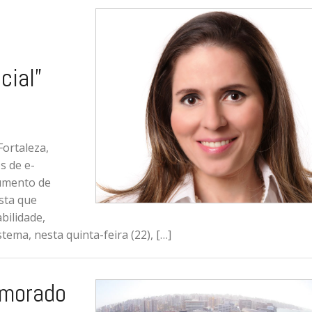
cial”
ortaleza,
s de e-
rumento de
ista que
bilidade,
tema, nesta quinta-feira (22), […]
emorado