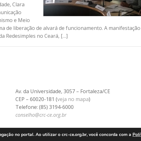
dade, Clara
municação
anismo e Meio
ma de liberação de alvará de funcionamento. A manifestação 
da Redesimples no Ceará, […]
Av. da Universidade, 3057 – Fortaleza/CE
CEP – 60020-181 (
veja no mapa
)
Telefone: (85) 3194-6000
conselho@crc-ce.org.br
ação no portal. Ao utilizar o crc-ce.org.br, você concorda com a
Polí