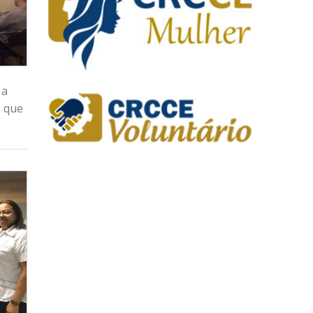
 a
, que