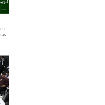
cio
tras