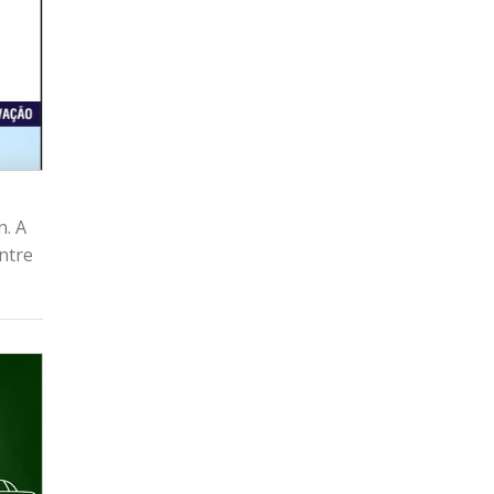
n. A
ntre