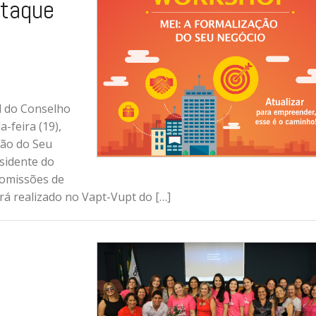
staque
l do Conselho
-feira (19),
ção do Seu
sidente do
comissões de
á realizado no Vapt-Vupt do […]