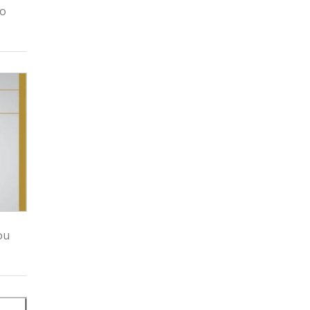
no
ou