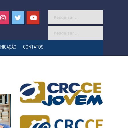
Pesquisar
por:
Pesquisar
por:
NICAÇÃO
CONTATOS