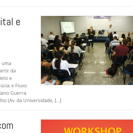
tal e
u uma
rtir da
leto e
úcia; e Fluxo
iano Guerra.
ho (Av. da Universidade, […]
com