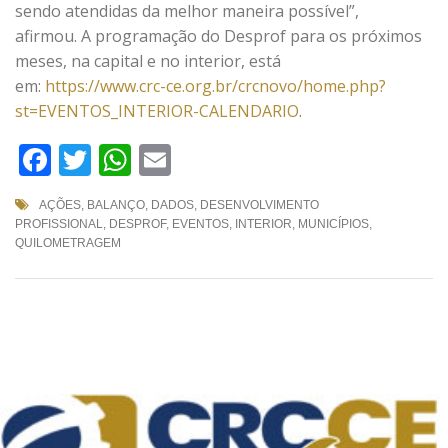
sendo atendidas da melhor maneira possível”,
afirmou. A programação do Desprof para os próximos
meses, na capital e no interior, está
em:
https://www.crc-ce.org.br/crcnovo/home.php?
st=EVENTOS_INTERIOR-CALENDARIO
.
Facebook
Twitter
WhatsApp
Email
AÇÕES
,
BALANÇO
,
DADOS
,
DESENVOLVIMENTO
PROFISSIONAL
,
DESPROF
,
EVENTOS
,
INTERIOR
,
MUNICÍPIOS
,
QUILOMETRAGEM