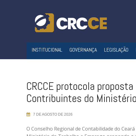
Skip
to
content
INSTITUCIONAL
GOVERNANÇA
LEGISLAÇÃO
CRCCE protocola proposta 
Contribuintes do Ministéri
7 DE AGOSTO DE 2026
O Conselho Regional de Contabilidade do Ceará (