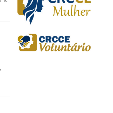
alho.
e
e