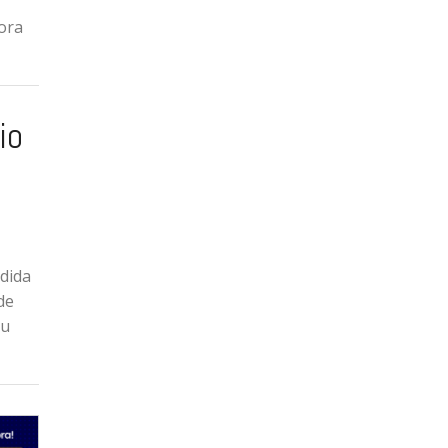
ora
io
dida
de
iu