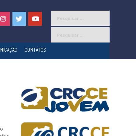
Pesquisar
por:
Pesquisar
por:
NICAÇÃO
CONTATOS
ao