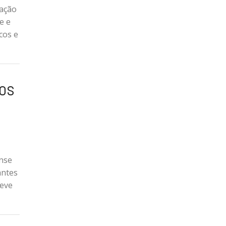
tação
e e
cos e
os
ense
antes
teve