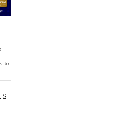
e
es do
as