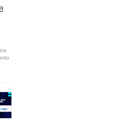
e
iza
ento