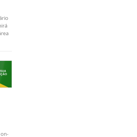
ário
nirá
área
 on-