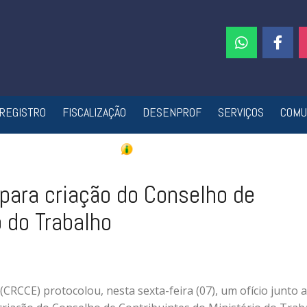
REGISTRO
FISCALIZAÇÃO
DESENPROF
SERVIÇOS
COMU
para criação do Conselho de
o do Trabalho
CRCCE) protocolou, nesta sexta-feira (07), um ofício junto 