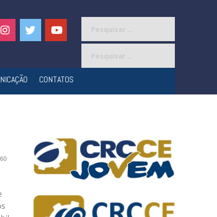
Pesquisar
por:
Pesquisar
por:
NICAÇÃO
CONTATOS
60
e
os