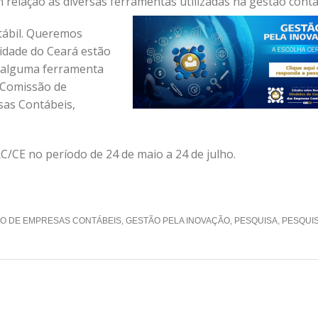
 relação às diversas ferramentas utilizadas na gestão contáb
tábil. Queremos
idade do Ceará estão
am alguma ferramenta
a Comissão de
as Contábeis,
CRC/CE no período de 24 de maio a 24 de julho.
O DE EMPRESAS CONTÁBEIS
,
GESTÃO PELA INOVAÇÃO
,
PESQUISA
,
PESQUI