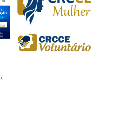
il.
SA