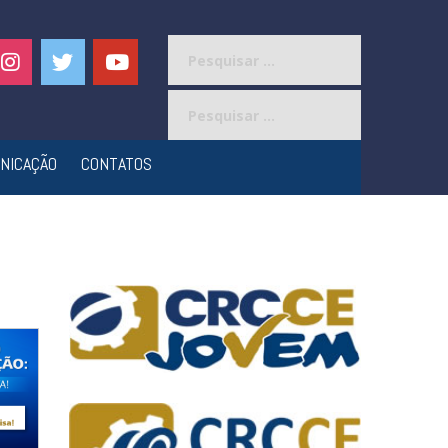
Pesquisar
por:
Pesquisar
por:
NICAÇÃO
CONTATOS