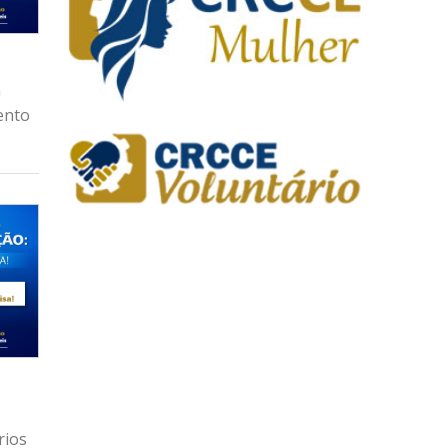
a
mento
rios