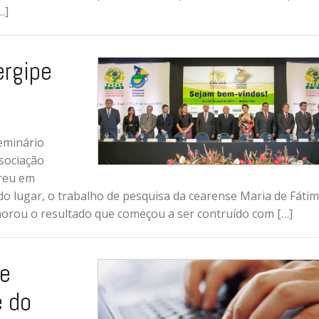
…]
ergipe
eminário
sociação
rreu em
ndo lugar, o trabalho de pesquisa da cearense Maria de Fáti
morou o resultado que começou a ser contruído com […]
re
e do