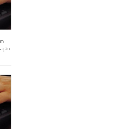
em
fação