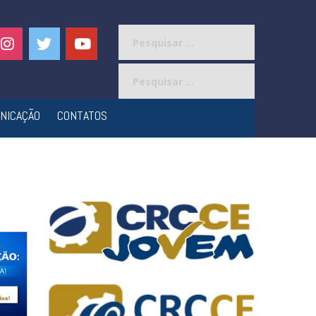
Pesquisar
por:
Pesquisar
por:
NICAÇÃO
CONTATOS