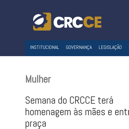
Skip
to
content
INSTITUCIONAL
GOVERNANÇA
LEGISLAÇÃO
Mulher
Semana do CRCCE terá
homenagem às mães e ent
praça