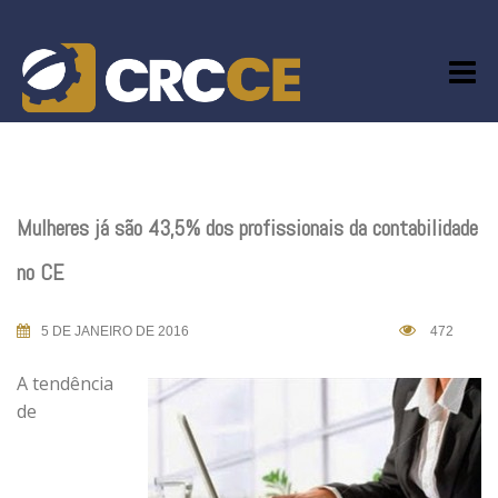
Skip
to
content
Mulheres já são 43,5% dos profissionais da contabilidade
no CE
5 DE JANEIRO DE 2016
472
A tendência
de