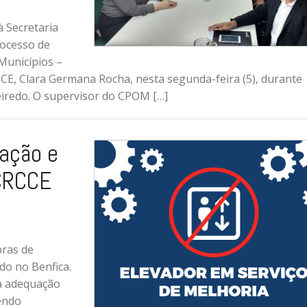
à Secretaria
rocesso de
Municípios –
CCE, Clara Germana Rocha, nesta segunda-feira (5), durante
eiredo. O supervisor do CPOM […]
ação e
 CRCCE
bras de
do no Benfica.
 a adequação
endo