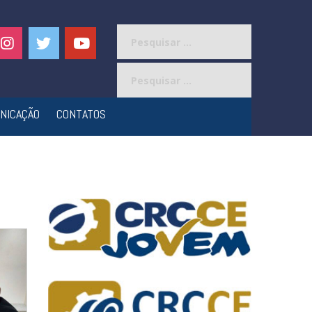
Pesquisar
por:
Pesquisar
por:
NICAÇÃO
CONTATOS