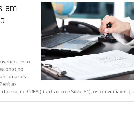
s em
do
onvênio com o
desconto no
funcionários
Perícias
Fortaleza, no CREA (Rua Castro e Silva, 81), os conveniados […