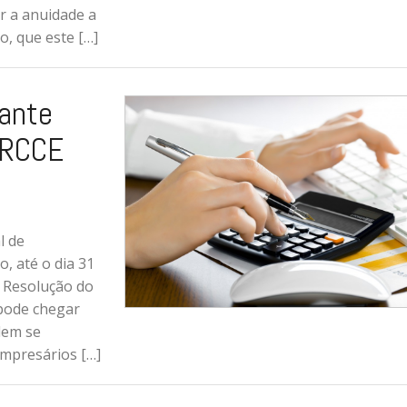
r a anuidade a
o, que este […]
ante
CRCCE
l de
, até o dia 31
 Resolução do
 pode chegar
dem se
empresários […]