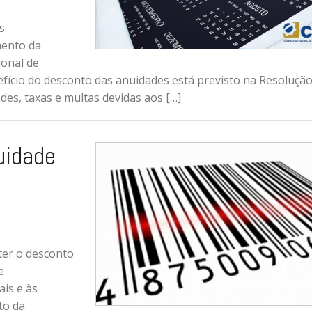
s
mento da
ional de
efício do desconto das anuidades está previsto na Resoluçã
des, taxas e multas devidas aos […]
uidade
bter o desconto
e
ais e às
to da