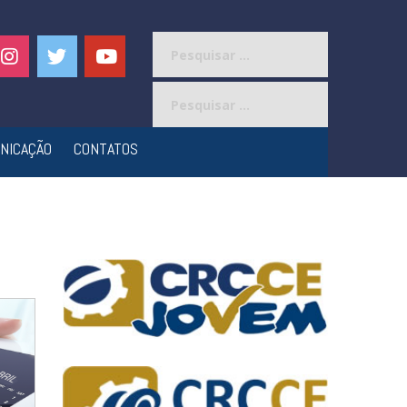
Pesquisar
por:
Pesquisar
por:
NICAÇÃO
CONTATOS