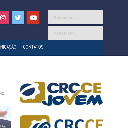
Pesquisar
por:
Pesquisar
por:
NICAÇÃO
CONTATOS
43