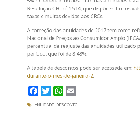
5%. O benefício do desconto das anuidades está
Resolução CFC nº 1.514, que dispõe sobre os val
taxas e multas devidas aos CRCs.
A correção das anuidades de 2017 tem como refe
Nacional de Preços ao Consumidor Amplo (IPCA
percentual de reajuste das anuidades utilizado p
período, que foi de 8,48%.
A tabela de descontos pode ser acessada em:
ht
durante-o-mes-de-janeiro-2
.
Facebook
Twitter
WhatsApp
Email
ANUIDADE
,
DESCONTO