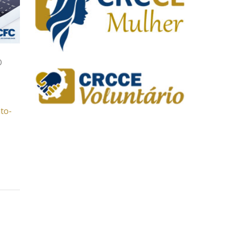
O
to-