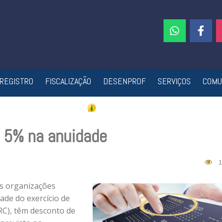
REGISTRO
FISCALIZAÇÃO
DESENPROF
SERVIÇOS
COMU
 5% na anuidade
1
as organizações
de do exercício de
RC), têm desconto de