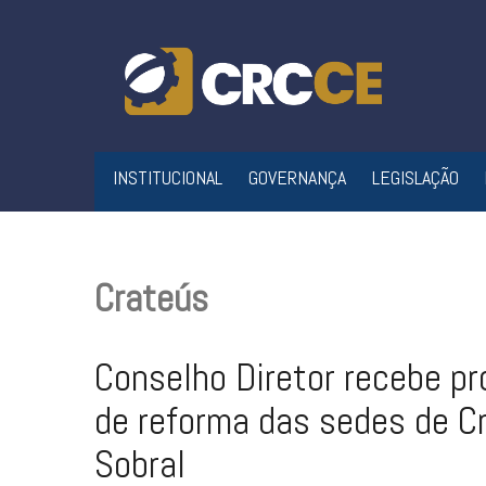
Skip
to
content
INSTITUCIONAL
GOVERNANÇA
LEGISLAÇÃO
Crateús
Conselho Diretor recebe p
de reforma das sedes de C
Sobral