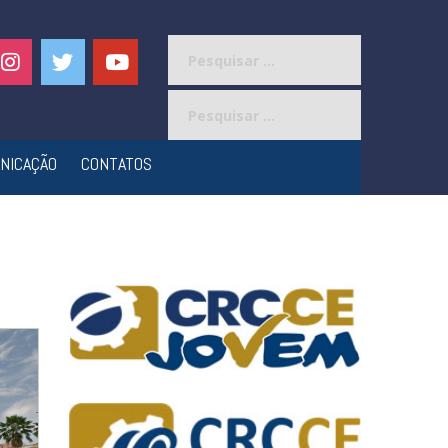
Pesquisar
por:
Pesquisar
por:
NICAÇÃO
CONTATOS