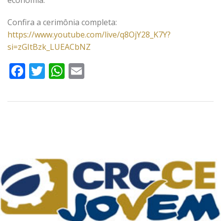
economia.
Confira a cerimônia completa:
https://www.youtube.com/live/q8OjY28_K7Y?
si=zGItBzk_LUEACbNZ
Facebook
Twitter
WhatsApp
Email