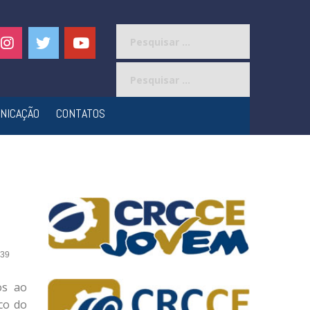
Pesquisar
por:
Pesquisar
por:
NICAÇÃO
CONTATOS
39
os ao
co do