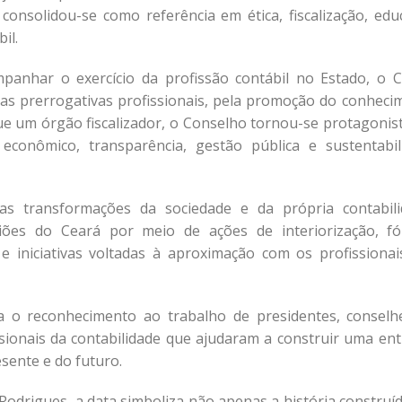
 consolidou-se como referência em ética, fiscalização, edu
il.
anhar o exercício da profissão contábil no Estado, o 
das prerrogativas profissionais, pela promoção do conheci
que um órgão fiscalizador, o Conselho tornou-se protagonis
econômico, transparência, gestão pública e sustentabil
 transformações da sociedade e da própria contabili
ões do Ceará por meio de ações de interiorização, fó
 e iniciativas voltadas à aproximação com os profissionai
o reconhecimento ao trabalho de presidentes, conselhe
issionais da contabilidade que ajudaram a construir uma ent
sente e do futuro.
Rodrigues, a data simboliza não apenas a história construíd