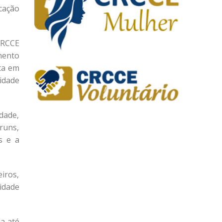
cação
CRCCE
mento
ta em
idade
dade,
runs,
s e a
iros,
idade
a até