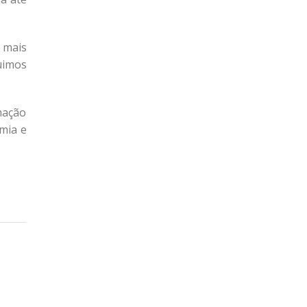
 mais
uimos
mação
omia e