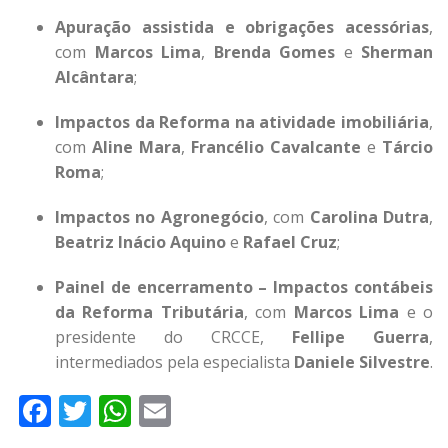
Apuração assistida e obrigações acessórias
,
com
Marcos Lima
,
Brenda Gomes
e
Sherman
Alcântara
;
Impactos da Reforma na atividade imobiliária
,
com
Aline Mara
,
Francélio Cavalcante
e
Tárcio
Roma
;
Impactos no Agronegócio
, com
Carolina Dutra
,
Beatriz Inácio Aquino
e
Rafael Cruz
;
Painel de encerramento – Impactos contábeis
da Reforma Tributária
, com
Marcos Lima
e o
presidente do CRCCE,
Fellipe Guerra
,
intermediados pela especialista
Daniele Silvestre
.
Facebook
Twitter
WhatsApp
Email