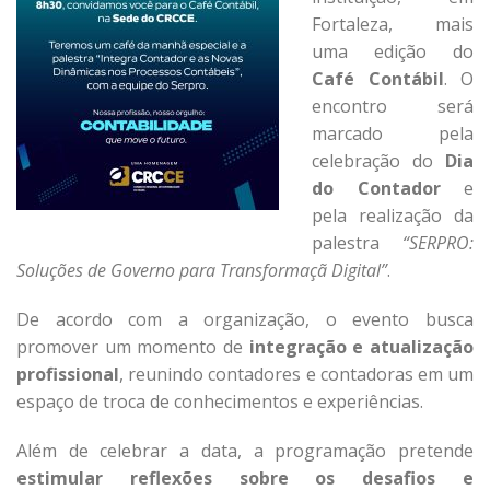
Fortaleza, mais
uma edição do
Café Contábil
. O
encontro será
marcado pela
celebração do
Dia
do Contador
e
pela realização da
palestra
“SERPRO:
Soluções de Governo para Transformaçã Digital”
.
De acordo com a organização, o evento busca
promover um momento de
integração e atualização
profissional
, reunindo contadores e contadoras em um
espaço de troca de conhecimentos e experiências.
Além de celebrar a data, a programação pretende
estimular reflexões sobre os desafios e