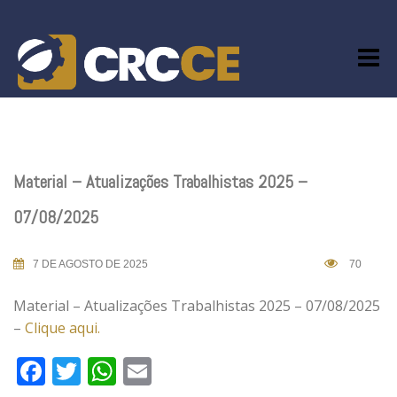
Skip
to
content
Material – Atualizações Trabalhistas 2025 –
07/08/2025
7 DE AGOSTO DE 2025
70
Material – Atualizações Trabalhistas 2025 – 07/08/2025
–
Clique aqui.
Facebook
Twitter
WhatsApp
Email