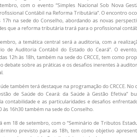
tembro, com o evento “Simples Nacional Sob Nova Gest
rofissional Contábil na Reforma Tributária”. O encontro oc
s 17h na sede do Conselho, abordando as novas perspecti
s que a reforma tributária trará para o profissional contáb
embro, a temática central será a auditoria, com a realizaç
rio de Auditoria Contábil do Estado do Ceará”. O evento
 das 12h às 18h, também na sede do CRCCE, tem como prop
o debate sobre as práticas e os desafios inerentes à audito
l.
aúde também terá destaque na programação do CRCCE. No d
estão de Saúde do Ceará: da Saúde à Gestão Efetiva” bu
a contabilidade e as particularidades e desafios enfrentad
30 às 16h30 também na sede do Conselho.
á em 18 de setembro, com o “Seminário de Tributos Estadu
término previsto para as 18h, tem como objetivo apresent