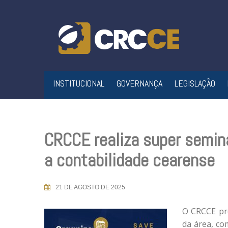
Skip
to
content
INSTITUCIONAL
GOVERNANÇA
LEGISLAÇÃO
CRCCE realiza super semin
a contabilidade cearense
21 DE AGOSTO DE 2025
O CRCCE pre
da área, c