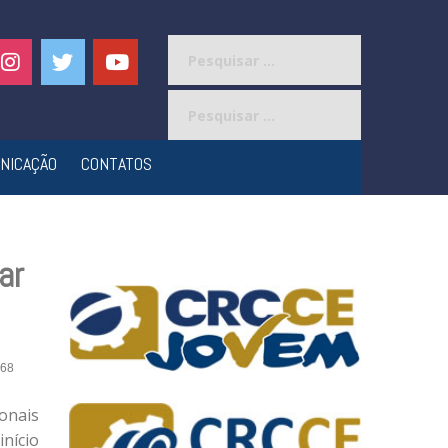
Pesquisar
por:
Pesquisar
por:
NICAÇÃO
CONTATOS
ar
68
onais
início