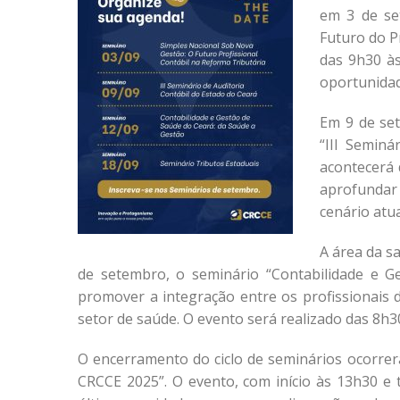
em 3 de se
Futuro do P
das 9h30 à
oportunidade
Em 9 de set
“III Seminá
acontecerá
aprofundar 
cenário atua
A área da s
de setembro, o seminário “Contabilidade e G
promover a integração entre os profissionais d
setor de saúde. O evento será realizado das 8h
O encerramento do ciclo de seminários ocorrer
CRCCE 2025”. O evento, com início às 13h30 e 