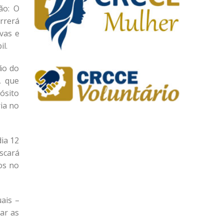
ão: O
orrerá
vas e
il.
ão do
, que
ósito
ria no
ia 12
scará
os no
ais –
ar as