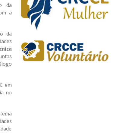
so da
com a
io da
dades
cnica
untas
iálogo
CE em
ia no
 tema
idades
idade