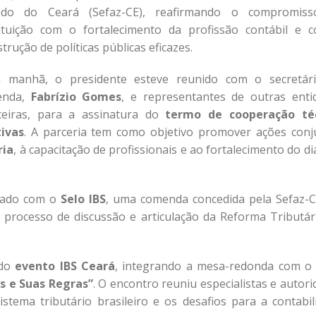
ado do Ceará (Sefaz-CE), reafirmando o compromis
tituição com o fortalecimento da profissão contábil e 
trução de políticas públicas eficazes.
a manhã, o presidente esteve reunido com o secretár
enda,
Fabrízio Gomes
, e representantes de outras enti
ceiras, para a assinatura do
termo de cooperação té
tivas
. A parceria tem como objetivo promover ações conj
ria
, à capacitação de profissionais e ao fortalecimento do d
.
ciado com o
Selo IBS
, uma comenda concedida pela Sefaz-
processo de discussão e articulação da Reforma Tributár
 do
evento IBS Ceará
, integrando a mesa-redonda com o
s e Suas Regras”
. O encontro reuniu especialistas e autor
tema tributário brasileiro e os desafios para a contabil