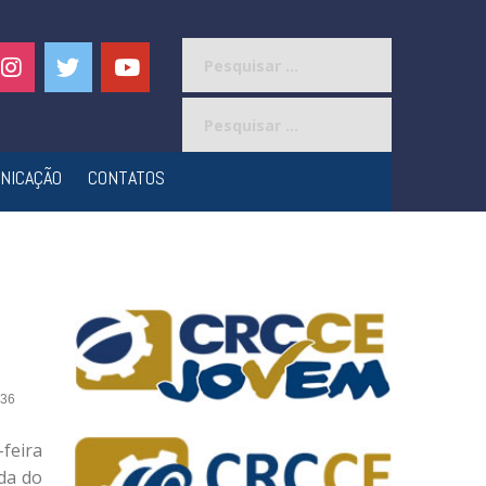
Pesquisar
por:
Pesquisar
por:
NICAÇÃO
CONTATOS
36
-feira
da do