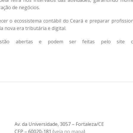
 pela feira nos intervalos das atividades, garantindo mom
ração de negócios.
cer o ecossistema contábil do Ceará e preparar profission
nova era tributária e digital.
tão abertas e podem ser feitas pelo site ofic
Av. da Universidade, 3057 – Fortaleza/CE
CEP – 60020-181 (
veja no mapa
)