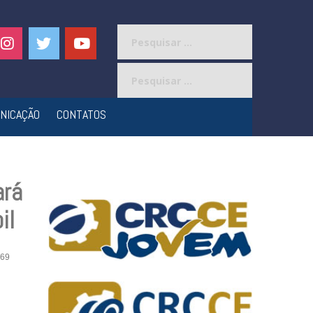
Pesquisar
por:
Pesquisar
por:
NICAÇÃO
CONTATOS
ará
il
69