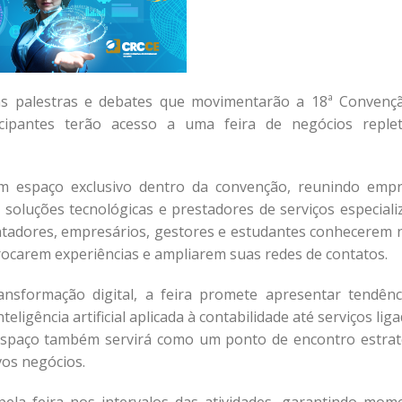
as palestras e debates que movimentarão a 18ª Convenç
icipantes terão acesso a uma feira de negócios reple
m espaço exclusivo dentro da convenção, reunindo empr
s, soluções tecnológicas e prestadores de serviços especial
 contadores, empresários, gestores e estudantes conhecerem 
rocarem experiências e ampliarem suas redes de contatos.
ansformação digital, a feira promete apresentar tendênc
ligência artificial aplicada à contabilidade até serviços lig
 espaço também servirá como um ponto de encontro estrat
vos negócios.