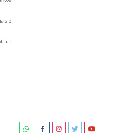
entos
ais e
ial: