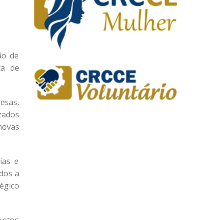
ão de
ta de
esas,
izados
novas
ias e
ados a
égico