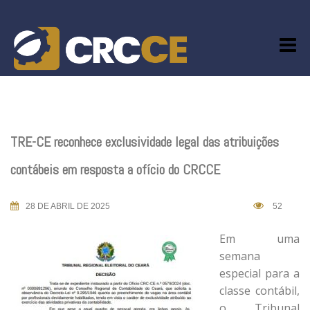
Skip
to
content
TRE-CE reconhece exclusividade legal das atribuições
contábeis em resposta a ofício do CRCCE
28 DE ABRIL DE 2025
52
Em uma
semana
especial para a
classe contábil,
o Tribunal