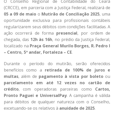
O Conselho Regional de Contabilidade do Ceará
(CRCCE), em parceria com a Justiça Federal, realizará de
05 a 09 de maio
o
Mutirão de Conciliação 2025
, uma
oportunidade exclusiva para profissionais contábeis
regularizarem seus débitos com condições facilitadas. A
ação ocorrerá de forma
presencial
, por ordem de
chegada, das
12h às 16h
, no prédio da Justiça Federal,
localizado na
Praça General Murilo Borges, R. Pedro I
– Centro, 5º andar, Fortaleza – CE
.
Durante o período do mutirão, serão oferecidos
benefícios como a
retirada de 100% de juros e
multas
, além de
pagamento à vista por boleto
ou
parcelamento em até 12 vezes no cartão de
crédito
, com operadoras parceiras como
Cartos,
Pronto Paguei e UniversalPay
. A campanha é válida
para débitos de qualquer natureza com o Conselho,
excetuando-se os relativos à
anuidade de 2025
.