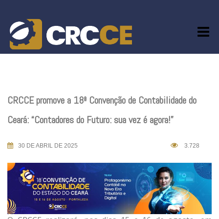
Skip
to
content
CRCCE promove a 18ª Convenção de Contabilidade do
Ceará: “Contadores do Futuro: sua vez é agora!”
30 DE ABRIL DE 2025
3.728