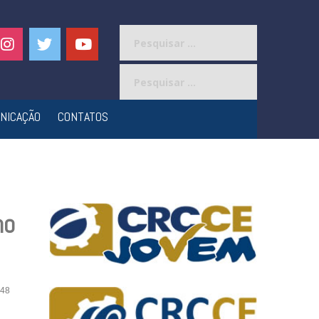
Pesquisar
por:
Pesquisar
por:
NICAÇÃO
CONTATOS
no
48