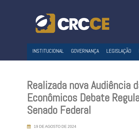
Skip
to
content
INSTITUCIONAL
GOVERNANÇA
LEGISLAÇÃO
Realizada nova Audiência 
Econômicos Debate Regula
Senado Federal
19 DE AGOSTO DE 2024