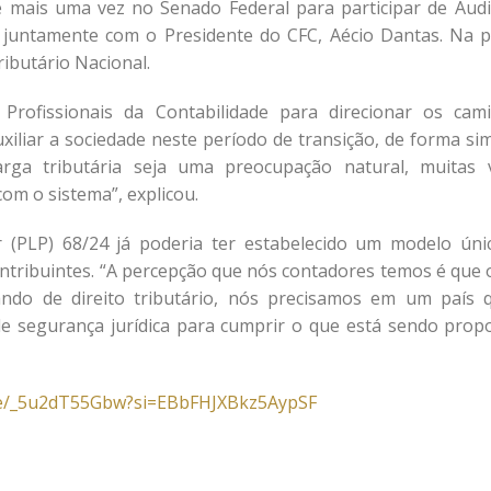
ve mais uma vez no Senado Federal para participar de Audi
 juntamente com o Presidente do CFC, Aécio Dantas. Na p
ibutário Nacional.
 Profissionais da Contabilidade para direcionar os cam
xiliar a sociedade neste período de transição, de forma sim
arga tributária seja uma preocupação natural, muitas 
om o sistema”, explicou.
(PLP) 68/24 já poderia ter estabelecido um modelo úni
ontribuintes. “A percepção que nós contadores temos é que 
ndo de direito tributário, nós precisamos em um país 
de segurança jurídica para cumprir o que está sendo propo
ive/_5u2dT55Gbw?si=EBbFHJXBkz5AypSF