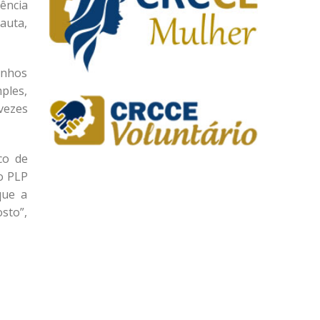
ência
auta,
inhos
ples,
vezes
co de
o PLP
que a
sto”,