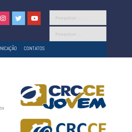
Pesquisar
por:
Pesquisar
por:
NICAÇÃO
CONTATOS
59