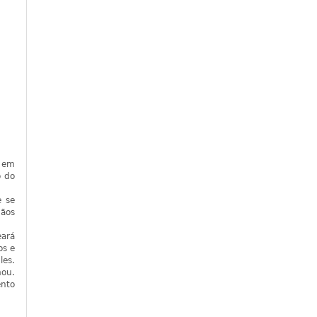
, em
o do
e se
gãos
eará
os e
les.
mou.
ento