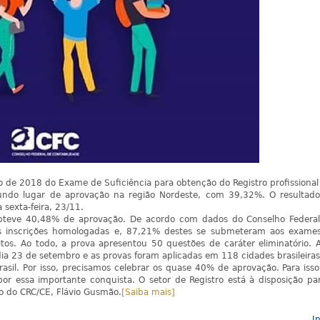
o de 2018 do Exame de Suficiência para obtenção do Registro profissiona
gundo lugar de aprovação na região Nordeste, com 39,32%. O resultad
 sexta-feira, 23/11.
obteve 40,48% de aprovação. De acordo com dados do Conselho Federa
as inscrições homologadas e, 87,21% destes se submeteram aos exame
tos. Ao todo, a prova apresentou 50 questões de caráter eliminatório. 
a 23 de setembro e as provas foram aplicadas em 118 cidades brasileiras
sil. Por isso, precisamos celebrar os quase 40% de aprovação. Para isso
r essa importante conquista. O setor de Registro está à disposição pa
tro do CRC/CE, Flávio Gusmão.
[Saiba mais]
In