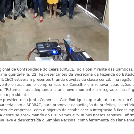
gional de Contabilidade do Ceará (CRC/CE) no Hotel Mirante das Gamboas
tima quinta-feira, 22. Representantes da Secretaria da Fazenda do Estad
JUCEC) estiveram presentes tirando dúvidas da classe contábil na região.
evento e ressaltou o compromisso do Conselho em renovar suas ações 
erior. “Estamos nos adequando a um novo momento e integrados aos ór
tou o presidente.
e-presidente da Junta Comercial, Caio Rodrigues, que abordou o projeto C
 parceria com o SEBRAE, para promover capacitação de prefeitos, secretári
istro de empresas, com o objetivo de estabelecer a integração à Redesimp
 A gente se aproximando do CRC vamos evoluir nos nossos serviços”, afir
rma leve e descontraída o Simples Nacional como ferramenta do Planejam