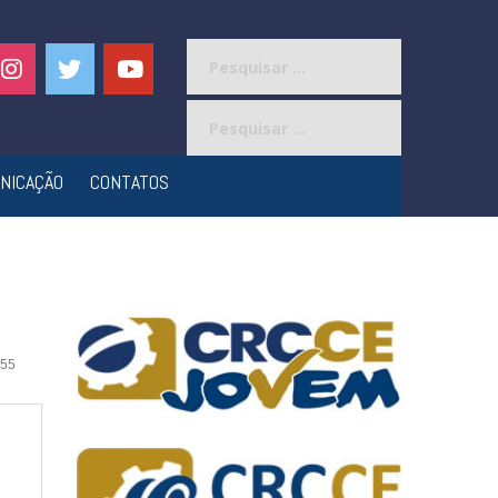
Pesquisar
por:
Pesquisar
por:
NICAÇÃO
CONTATOS
55