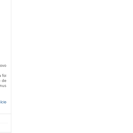
novo
 foi
o de
ônus
ício