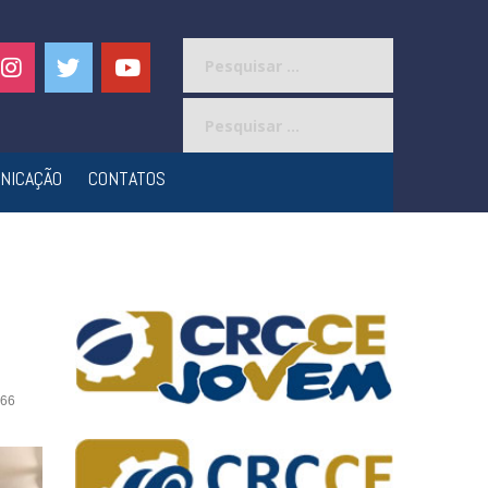
Pesquisar
por:
Pesquisar
por:
NICAÇÃO
CONTATOS
66