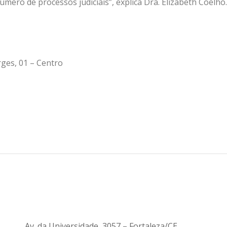
mero de processos judiciais”, explica Dra. Elizabeth Coelho.
rges, 01 – Centro
Av. da Universidade, 3057 – Fortaleza/CE