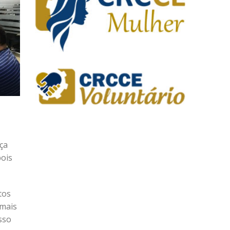
ça
pois
tos
 mais
sso