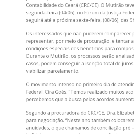
Contabilidade do Ceará (CRC/CE). O Mutirão teve
segunda-feira (04/06), no Fórum da Justiça Feder
seguirá até a próxima sexta-feira, (08/06), das 9
Os interessados que não puderem comparecer 
representar, por meio de procuração, e tentar 
condições especiais dos benefícios para composi
Durante o Mutirão, os processos serão analisa
casos, podem conseguir a isenção total de juros
viabilizar parcelamento.
O movimento intenso no primeiro dia de atendim
Federal, Cira Goés. “Temos realizado muitos ac
percebemos que a busca pelos acordos aumenta
Segundo a procuradora do CRC/CE, Dra. Elizabeth
para negociação. “Neste ano também colocaremo
anuidades, o que chamamos de conciliação pré –