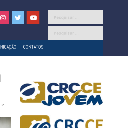
Pesquisar
por:
Pesquisar
por:
NICAÇÃO
CONTATOS
l
12