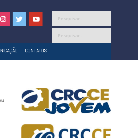
Pesquisar
por:
Pesquisar
por:
NICAÇÃO
CONTATOS
84