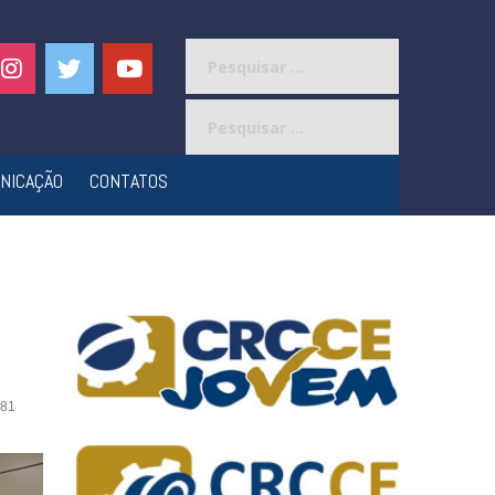
Pesquisar
por:
Pesquisar
por:
NICAÇÃO
CONTATOS
81