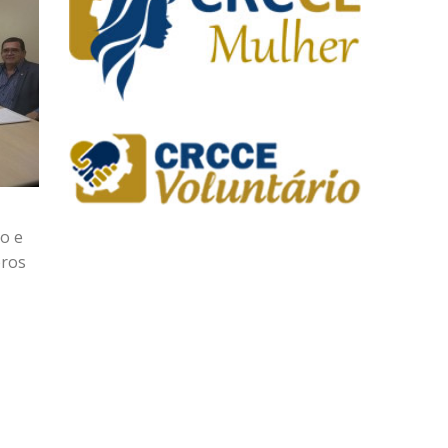
o e
bros