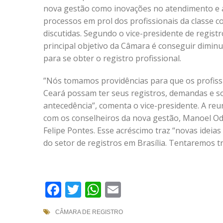
nova gestão como inovações no atendimento e a
processos em prol dos profissionais da classe c
discutidas. Segundo o vice-presidente de registr
principal objetivo da Câmara é conseguir dimin
para se obter o registro profissional.
”Nós tomamos providências para que os profiss
Ceará possam ter seus registros, demandas e so
antecedência”, comenta o vice-presidente. A r
com os conselheiros da nova gestão, Manoel O
Felipe Pontes. Esse acréscimo traz “novas id
do setor de registros em Brasília. Tentaremos tra
Facebook
Twitter
WhatsApp
Email
CÂMARA DE REGISTRO