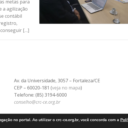
 as metas para
 a agilização
se contábil
registro,
 conseguir […]
Av. da Universidade, 3057 – Fortaleza/CE
CEP – 60020-181 (
veja no mapa
)
Telefone: (85) 3194-6000
conselho@crc-ce.org.br
ação no portal. Ao utilizar o crc-ce.org.br, você concorda com a
Polí