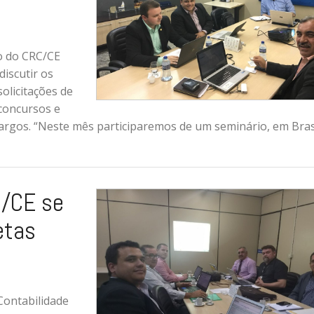
ro do CRC/CE
discutir os
olicitações de
concursos e
argos. “Neste mês participaremos de um seminário, em Brasí
C/CE se
etas
Contabilidade