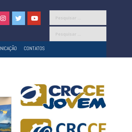
Pesquisar
por:
Pesquisar
por:
NICAÇÃO
CONTATOS