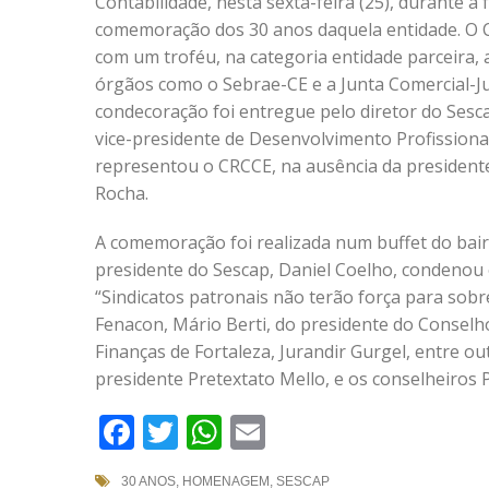
Contabilidade, nesta sexta-feira (25), durante a 
comemoração dos 30 anos daquela entidade. O 
com um troféu, na categoria entidade parceira, 
órgãos como o Sebrae-CE e a Junta Comercial-Ju
condecoração foi entregue pelo diretor do Sesca
vice-presidente de Desenvolvimento Profissional
representou o CRCCE, na ausência da presiden
Rocha.
A comemoração foi realizada num buffet do bair
presidente do Sescap, Daniel Coelho, condenou o 
“Sindicatos patronais não terão força para sobr
Fenacon, Mário Berti, do presidente do Conselho
Finanças de Fortaleza, Jurandir Gurgel, entre o
presidente Pretextato Mello, e os conselheiros P
Facebook
Twitter
WhatsApp
Email
30 ANOS
,
HOMENAGEM
,
SESCAP