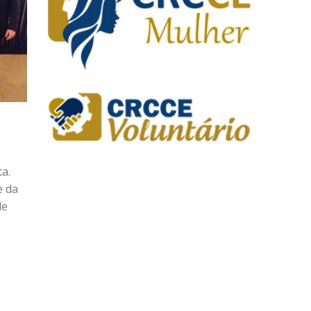
ta.
e da
de