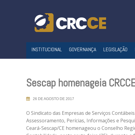
Skip
to
content
INSTITUCIONAL
GOVERNANÇA
LEGISLAÇÃO
Sescap homenageia CRCCE 
26 DE AGOSTO DE 2017
O Sindicato das Empresas de Serviços Contábei
Assessoramento, Perícias, Informações e Pesqu
Ceará-Sescap/CE homenageou o Conselho Regi