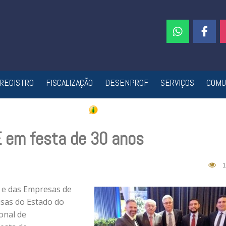
REGISTRO
FISCALIZAÇÃO
DESENPROF
SERVIÇOS
COMU
em festa de 30 anos
1
s e das Empresas de
isas do Estado do
onal de