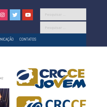
Pesquisar
por:
Pesquisar
por:
NICAÇÃO
CONTATOS
42