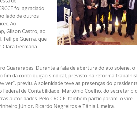
festa de
CRCCE foi agraciado
ao lado de outros
cec. Ao
p, Gilson Castro, ao
, Fellipe Guerra, que
te Clara Germana
ro Guararapes. Durante a fala de abertura do ato solene, o
fim da contribuição sindical, previsto na reforma trabalhis
eviver”, previu. A solenidade teve as presenças do president
 Federal de Contabilidade, Martônio Coelho, do secretário 
utras autoridades. Pelo CRCCE, também participaram, o vice-
inheiro Júnior, Ricardo Negreiros e Tânia Limeira.