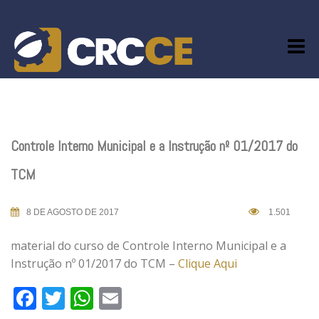
Skip
to
content
Controle Interno Municipal e a Instrução nº 01/2017 do
TCM
8 DE AGOSTO DE 2017
1.501
material do curso de Controle Interno Municipal e a
Instrução nº 01/2017 do TCM –
Clique Aqui
Facebook
Twitter
WhatsApp
Email