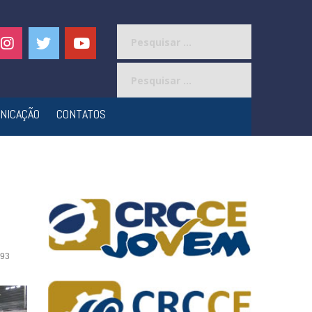
Pesquisar
por:
Pesquisar
por:
NICAÇÃO
CONTATOS
93