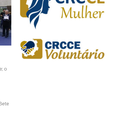
e; o
Bete