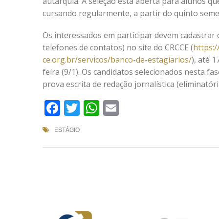
autarquia. A seleção está aberta para alunos q
cursando regularmente, a partir do quinto seme
Os interessados em participar devem cadastrar 
telefones de contatos) no site do CRCCE (
https:/
ce.org.br/servicos/banco-de-estagiarios/
), até 
feira (9/1). Os candidatos selecionados nesta fa
prova escrita de redação jornalística (eliminatória
Facebook
Twitter
WhatsApp
Email
ESTÁGIO