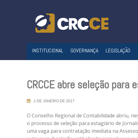
Skip
to
content
INSTITUCIONAL
GOVERNANÇA
LEGISLAÇÃO
CRCCE abre seleção para e
2 DE JANEIRO DE 2017
O Conselho Regional de Contabilidade abriu, nes
o processo de seleção para estagiário de Jornal
uma vaga para contratação imediata na Assesso