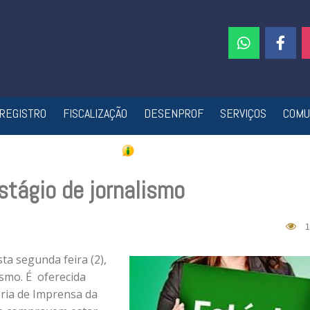
REGISTRO
FISCALIZAÇÃO
DESENPROF
SERVIÇOS
COMU
stágio de jornalismo
1
ta segunda feira (2),
ismo. É oferecida
ria de Imprensa da