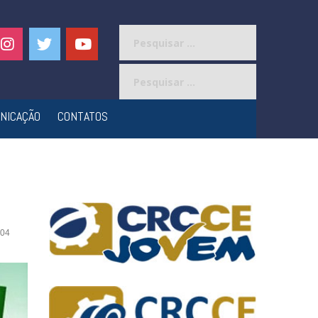
Pesquisar
por:
Pesquisar
por:
NICAÇÃO
CONTATOS
04