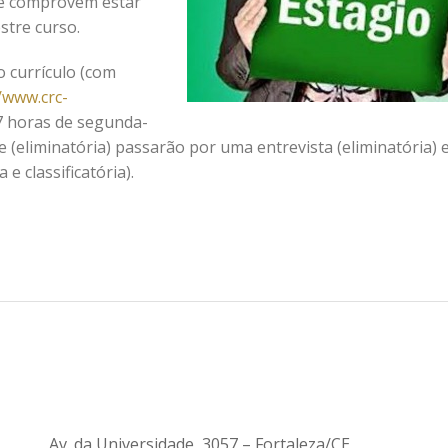
ue comprovem estar
stre curso.
o currículo (com
/www.crc-
17 horas de segunda-
se (eliminatória) passarão por uma entrevista (eliminatória) 
 e classificatória).
Av. da Universidade, 3057 – Fortaleza/CE