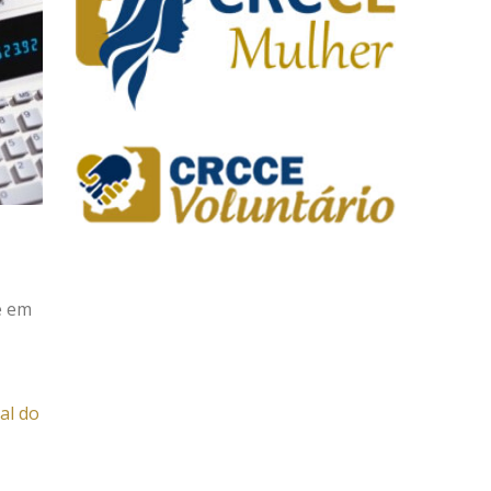
e em
al do