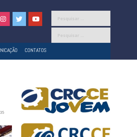
Pesquisar
por:
Pesquisar
por:
NICAÇÃO
CONTATOS
35