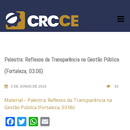
Skip
to
content
Palestra: Reflexos da Transparência na Gestão Pública
(Fortaleza, 03.06)
3 DE JUNHO DE 2016
33
Material – Palestra: Reflexos da Transparência na
Gestão Pública (Fortaleza, 03.06)
Facebook
Twitter
WhatsApp
Email