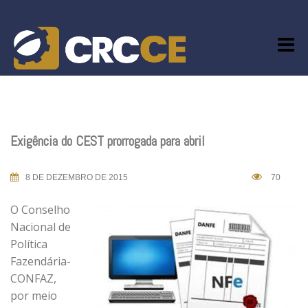
Skip
to
content
Exigência do CEST prorrogada para abril
8 DE DEZEMBRO DE 2015
70
O Conselho
Nacional de
Política
Fazendária-
CONFAZ,
por meio