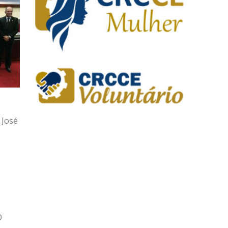
 José
O