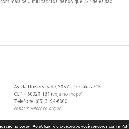
 com mais de 3 mil inscritos, sendo que 227 deles são
Av. da Universidade, 3057 – Fortaleza/CE
CEP – 60020-181 (
veja no mapa
)
Telefone: (85) 3194-6000
conselho@crc-ce.org.br
ação no portal. Ao utilizar o crc-ce.org.br, você concorda com a
Polí