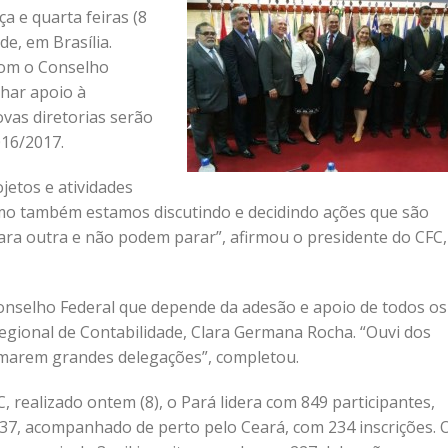
a e quarta feiras (8
de, em Brasília.
com o Conselho
har apoio à
ovas diretorias serão
016/2017.
jetos e atividades
omo também estamos discutindo e decidindo ações que são
ra outra e não podem parar”, afirmou o presidente do CFC,
onselho Federal que depende da adesão e apoio de todos os
egional de Contabilidade, Clara Germana Rocha. “Ouvi dos
marem grandes delegações”, completou.
realizado ontem (8), o Pará lidera com 849 participantes,
37, acompanhado de perto pelo Ceará, com 234 inscrições. 