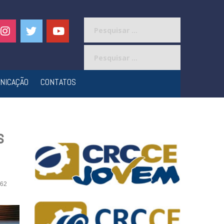
Pesquisar
por:
Pesquisar
por:
NICAÇÃO
CONTATOS
s
62