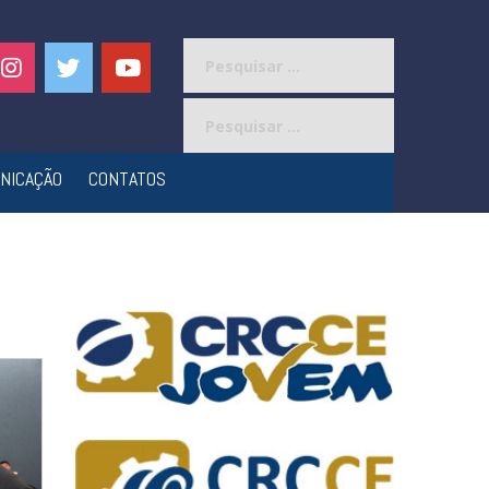
Pesquisar
por:
Pesquisar
por:
NICAÇÃO
CONTATOS