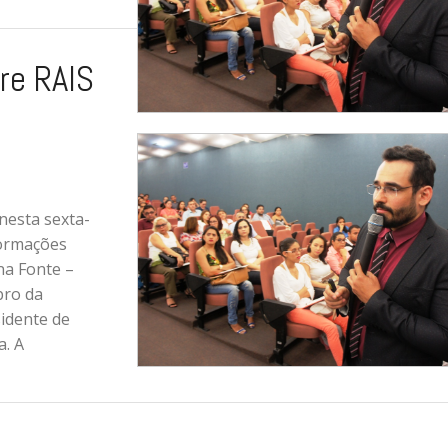
re RAIS
nesta sexta-
formações
na Fonte –
bro da
sidente de
a. A